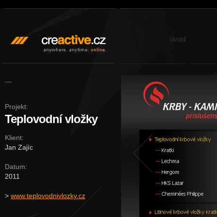
creactive.cz — webdesign a
internetový marketing
úvod
—
Projekt:
Teplovodní vložky
Klient:
Jan Zajíc
Datum:
2011
>
www.teplovodnivlozky.cz